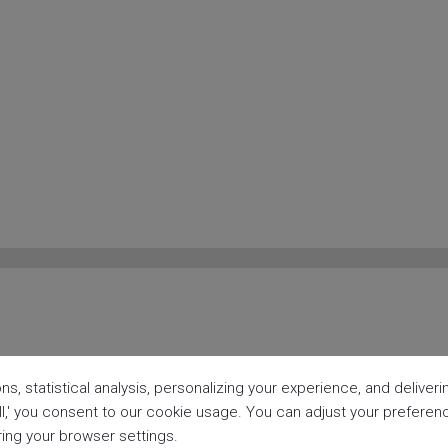
ns, statistical analysis, personalizing your experience, and delive
all,' you consent to our cookie usage. You can adjust your prefere
aring your browser settings.
anzi Dist.,
Taichung City,