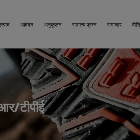
उत्पाद
आवेदन
अनुकूलन
सामान्य प्रश्न
समाचार
वीड
ीआर/टीपीई