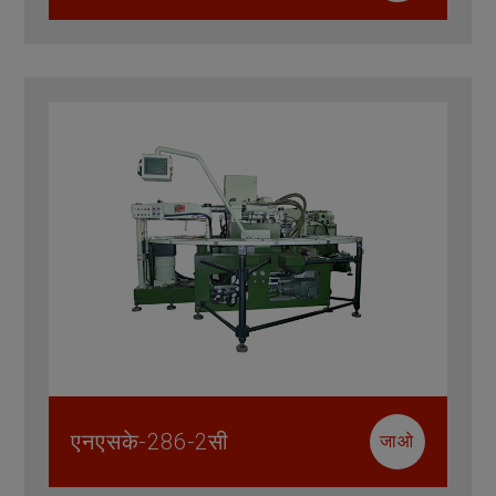
एनएसके-286-2सी
जाओ