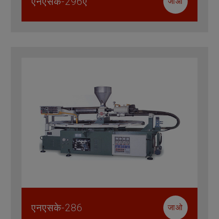
एनएसके-296ए
जाओ
एनएसके-286
जाओ