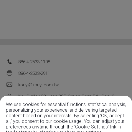
886-4-2533-1108
886-4-2532-2911
kouyi@kouyi.com.tw
No. 5, Alley 50, Lane 305, Chung Shan Rd., Sec. 3,
We use cookies for essential functions, statistical analysis,
Tanzi Dist.,
Taichung City,
427
Taiwan, R.O.C.
personalizing your experience, and delivering targeted
content based on your interests. By selecting 'OK, accept
all,' you consent to our cookie usage. You can adjust your
preferences anytime through the 'Cookie Settings' link in