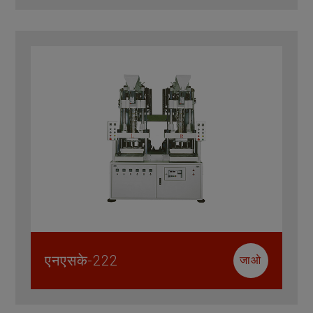
एनएसके-222
जाओ