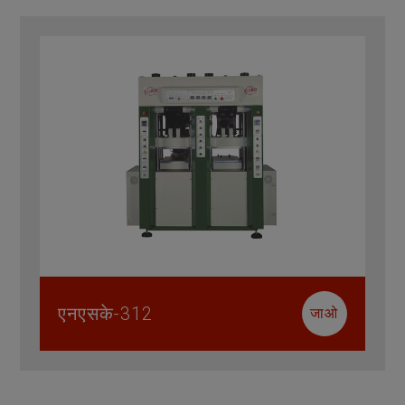
एनएसके-312
जाओ